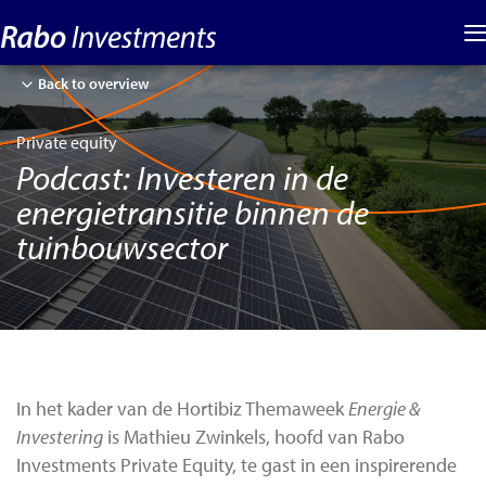
Back to overview
Private equity
Podcast: Investeren in de
energietransitie binnen de
tuinbouwsector
In het kader van de Hortibiz Themaweek
Energie &
Investering
is Mathieu Zwinkels, hoofd van Rabo
Investments Private Equity, te gast in een inspirerende