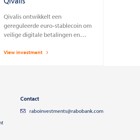
Qivalis
Qivalis ontwikkelt een
gereguleerde euro‑stablecoin om
veilige digitale betalingen en
afwikkelingen mogelijk te maken
View investment
Contact
raboinvestments@rabobank.com
ht