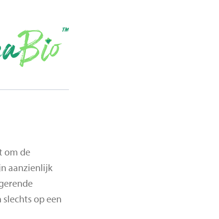
lt om de
n aanzienlijk
igerende
 slechts op een