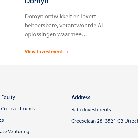
Domyn
Domyn ontwikkelt en levert
beheersbare, verantwoorde AI-
oplossingen waarmee
organisaties in gereguleerde
sectoren AI-systemen veilig en
View investment
conform wet- en regelgeving
kunnen inzetten en beheren
 Equity
Address
 Co-investments
Rabo Investments
es
Croeselaan 28, 3521 CB Utrec
ate Venturing