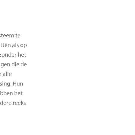
steem te
tten als op
 zonder het
ngen die de
 alle
sing. Hun
ebben het
edere reeks