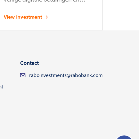
afwikkelingen mogelijk te maken
View investment
Contact
raboinvestments@rabobank.com
ht