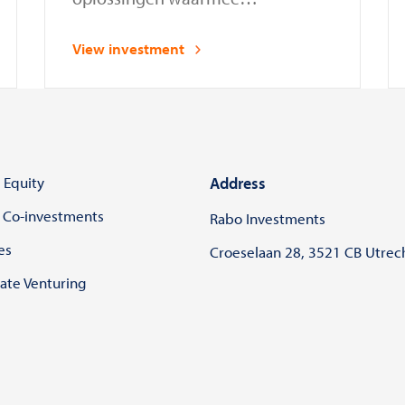
organisaties in gereguleerde
sectoren AI-systemen veilig en
View investment
conform wet- en regelgeving
kunnen inzetten en beheren
 Equity
Address
 Co-investments
Rabo Investments
es
Croeselaan 28, 3521 CB Utrec
ate Venturing